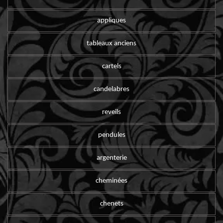
appliques
tableaux anciens
cartels
candelabres
reveils
pendules
argenterie
cheminées
chenets