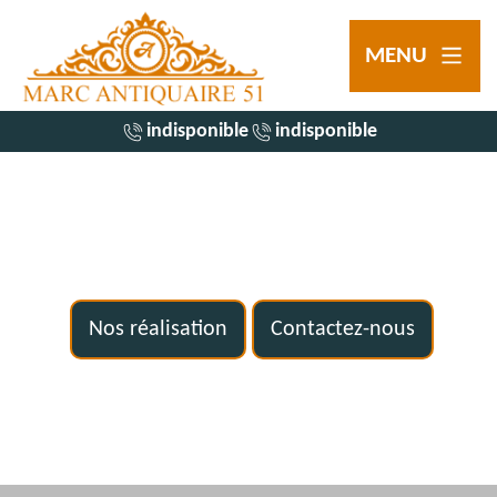
MENU
indisponible
indisponible
Nos réalisation
Contactez-nous