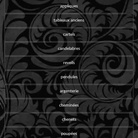
appliques
tableaux anciens
cartels
candelabres
reveils
pendules
argenterie
cheminées
chenets
poupées