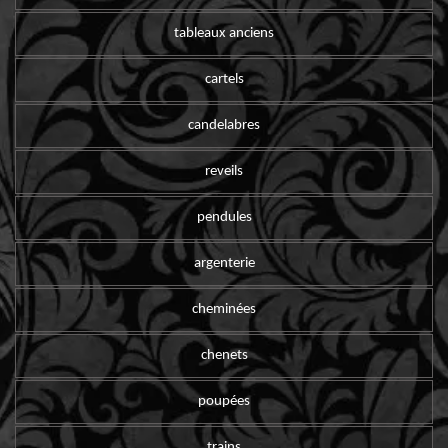
tableaux anciens
cartels
candelabres
reveils
pendules
argenterie
cheminées
chenets
poupées
trains