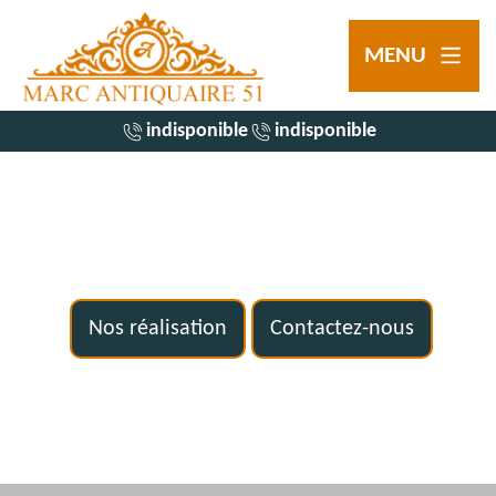
MENU
indisponible
indisponible
Nos réalisation
Contactez-nous