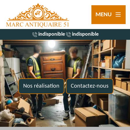
MENU
indisponible
indisponible
Nos réalisation
Contactez-nous