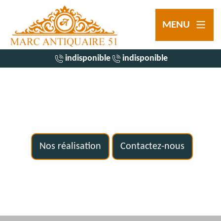
MENU
indisponible
indisponible
Nos réalisation
Contactez-nous