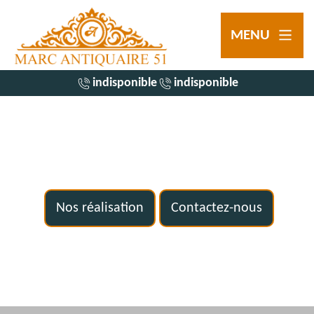
MENU
indisponible
indisponible
Nos réalisation
Contactez-nous