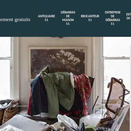
DÉBARRAS
ENTREPRISE
ES
ANTIQUAIRE
DE
BROCANTEUR
DE
cement gratuits
DE
51
MAISON
51
DÉBARRAS
51
51