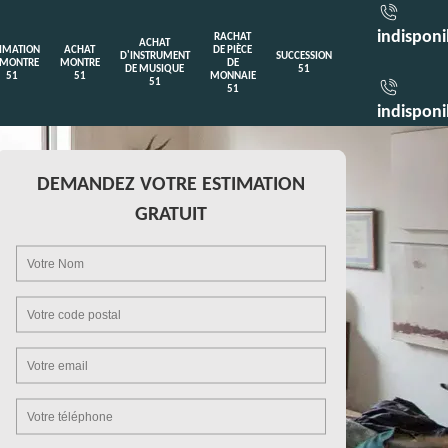
indisponi
RACHAT
ACHAT
TIMATION
ACHAT
DE PIÈCE
D'INSTRUMENT
SUCCESSION
 MONTRE
MONTRE
DE
DE MUSIQUE
51
51
51
MONNAIE
51
51
indisponi
DEMANDEZ VOTRE ESTIMATION
GRATUIT