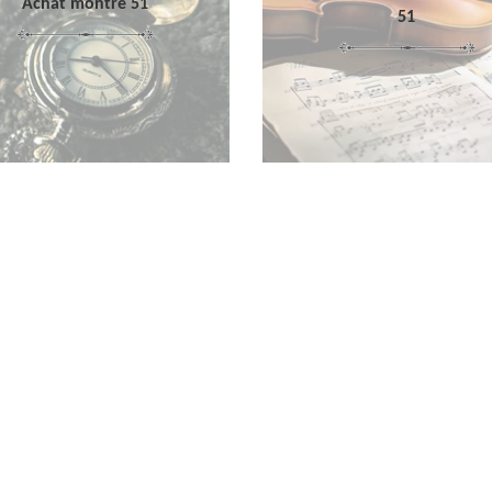
Achat montre 51
51