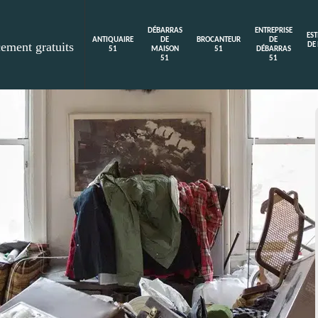
DÉBARRAS
ENTREPRISE
ES
ANTIQUAIRE
DE
BROCANTEUR
DE
cement gratuits
DE
51
MAISON
51
DÉBARRAS
51
51