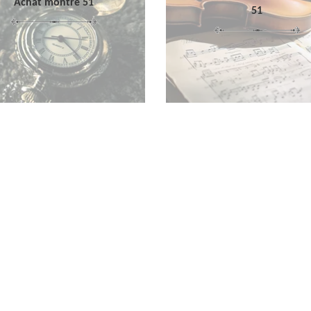
Achat montre 51
51