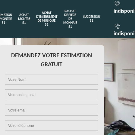
indisponi
RACHAT
ACHAT
TIMATION
ACHAT
DE PIÈCE
D'INSTRUMENT
SUCCESSION
 MONTRE
MONTRE
DE
DE MUSIQUE
51
51
51
MONNAIE
51
51
indisponi
DEMANDEZ VOTRE ESTIMATION
GRATUIT