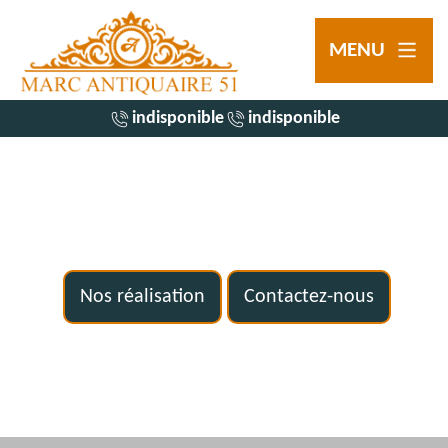
MENU
indisponible
indisponible
Nos réalisation
Contactez-nous