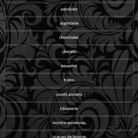
pendules
argenterie
cheminées
chenets
poupées
trains
jouets anciens
bijouterie
montre anciennes
statues de bronze