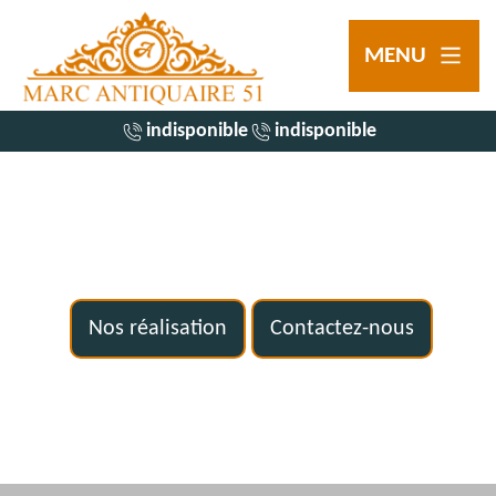
MENU
indisponible
indisponible
Nos réalisation
Contactez-nous