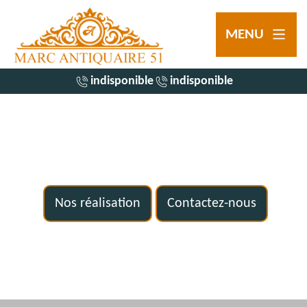
MENU
indisponible
indisponible
Nos réalisation
Contactez-nous