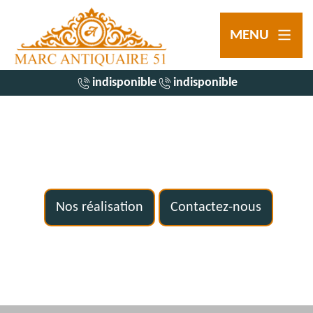
MENU
indisponible
indisponible
Nos réalisation
Contactez-nous