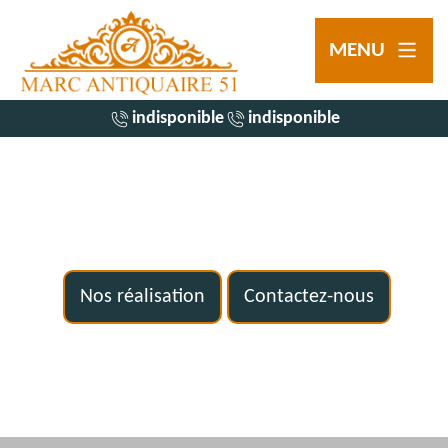
MENU
indisponible
indisponible
Nos réalisation
Contactez-nous