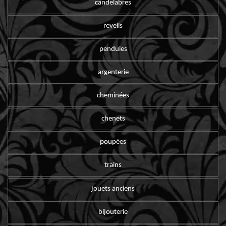
candelabres
reveils
pendules
argenterie
cheminées
chenets
poupées
trains
jouets anciens
bijouterie