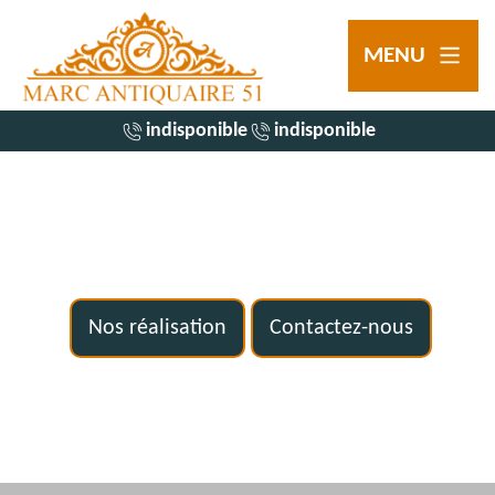
MENU
indisponible
indisponible
Nos réalisation
Contactez-nous