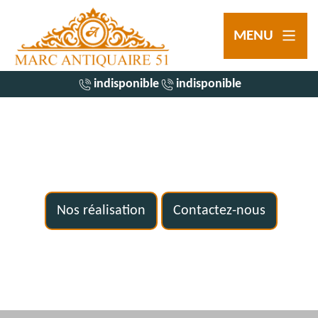
MENU
indisponible
indisponible
Nos réalisation
Contactez-nous