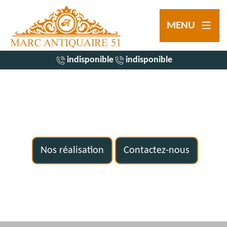
MENU
indisponible
indisponible
Nos réalisation
Contactez-nous