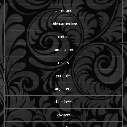
appliques
tableaux anciens
cartels
candelabres
reveils
pendules
argenterie
cheminées
chenets