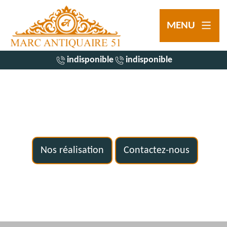
MENU
indisponible
indisponible
Nos réalisation
Contactez-nous